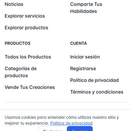
Noticias
Comparte Tus
Habilidades
Explorar servicios
Explorar productos
PRODUCTOS
CUENTA
Todos los Productos
Iniciar sesión
Categorías de
Registrarse
productos
Política de privacidad
Vende Tus Creaciones
Términos y condiciones
© 2026 Kaleuche. Todos los Derechos Reservados.
Usamos cookies para entender cómo utilizas nuestro sitio y
mejorar tu experiencia.
Política de privacidad
¿Tienes comentarios o sugerencias?
Contacto por correo electrónico
Página de Fac
Página de
Pági