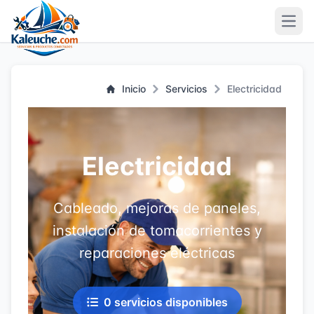
Open
Inicio
Servicios
Electricidad
Electricidad
Cableado, mejoras de paneles,
instalación de tomacorrientes y
reparaciones eléctricas
0 servicios disponibles